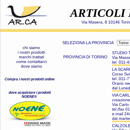
ARTICOLI
Via Masera, 8 10146 Torin
SELEZIONA LA PROVINCIA
chi siamo
i nostri prodotti
STUDIO 
marchi trattati
PROVINCIA DI TORINO
Via Mass
come contattarci
tel. 011-
dove siamo
LA SCAR
Corso Sv
tel. 011-
Compra i nostri prodotti online
Orario ne
dal Luned
dove acquistare i prodotti
VIA CAR
NOENE®
creazione
Via Carlo
tel./fax 
e.mail 24
dal marte
CALZOLER