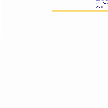
c/o Cen
26010