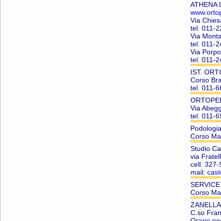
ATHENA L
www.orto
Via Chies
tel. 011-
Via Mont
tel. 011-
Via Porp
tel. 011-
IST. ORT
Corso Br
tel. 011-
ORTOPED
Via Abeg
tel. 011-
Podologia
Corso Mat
Studio Cas
via Frate
cell. 327
mail:
cas
SERVICE 
Corso Ma
ZANELLA
C.so Fra
Orario ne