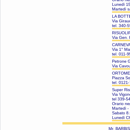
Lunedì 15
Martedì s
LA BOTTE
Via Gira
tel. 340-
RISUOLIF
Via Gen.
CARNEVA
Via 1° M
tel. 011-
Petrone G
Via Cavo
ORTOMED
Piazza S
tel. 0121
Super Ris
Via Vigo
tel 339-
Orario ne
Martedì -
Sabato 8
Lunedì C
Mr. BARBIS 