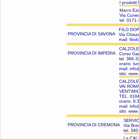
I prodotti
Marro Ezi
Via Cune
tel. 0171
FILO DOPP
PROVINCIA DI SAVONA
Via Chiaz
mail:
filod
CALZOLER
PROVINCIA DI IMPERIA
Corso Gar
tel. 366-
orario: lu
mail: info
sito: www.
CALZOLER
VAI ROMA
VENTIMI
TEL. 018
orario: 8.
mail: info
sito: www.
SERVIC
PROVINCIA DI CREMONA
Via Br
tel. 34
La CALZ